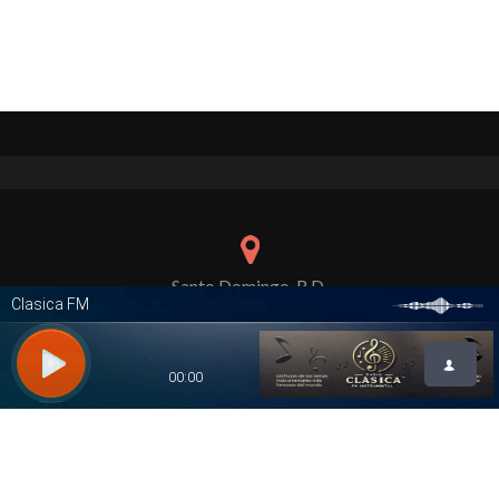
Santo Domingo, R.D.
pmpublicidad137@gmail.com
849-628-5555