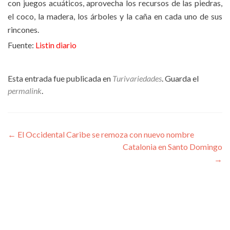
con juegos acuáticos, aprovecha los recursos de las piedras,
el coco, la madera, los árboles y la caña en cada uno de sus
rincones.
Fuente:
Listin diario
Esta entrada fue publicada en
Turivariedades
. Guarda el
permalink
.
Navegación
←
El Occidental Caribe se remoza con nuevo nombre
Catalonia en Santo Domingo
de
→
entradas