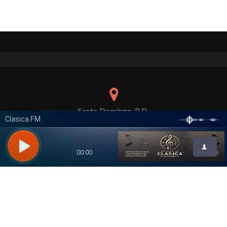
Santo Domingo, R.D.
pmpublicidad137@gmail.com
849-628-5555