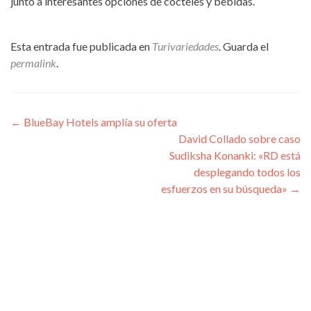
junto a interesantes opciones de cocteles y bebidas.
Esta entrada fue publicada en
Turivariedades
. Guarda el
permalink
.
Navegación
←
BlueBay Hotels amplía su oferta
David Collado sobre caso
de
Sudiksha Konanki: «RD está
entradas
desplegando todos los
esfuerzos en su búsqueda»
→